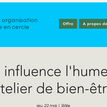
n organisation
Offre
A propos d
e en cercle
x influence l'hume
telier de bien-êt
jeu. 22 mai
  |  
Bâle