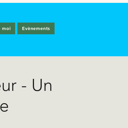
e moi
Evènements
ur - Un
re