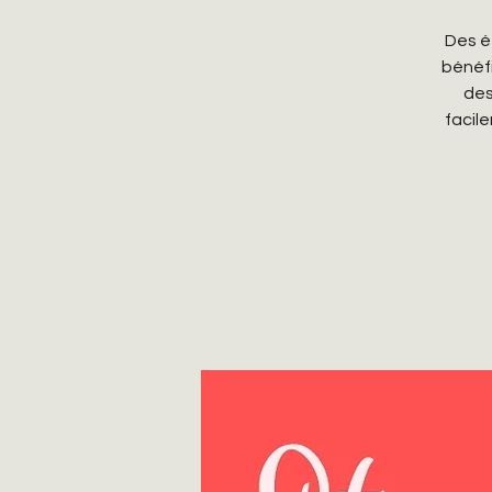
Des é
bénéfi
des
facile