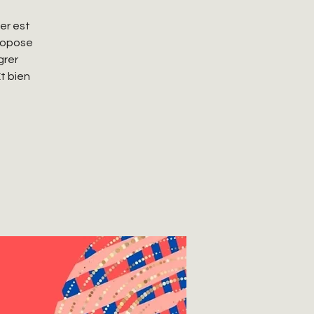
er est
propose
grer
Et bien