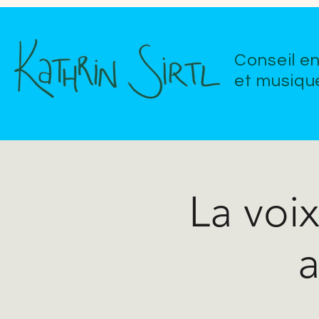
Conseil e
et musiqu
La voi
a