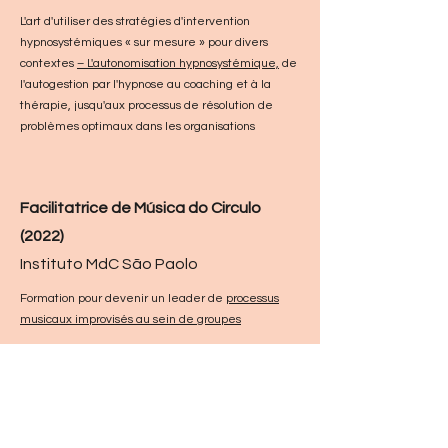
L'art d'utiliser des stratégies d'intervention
hypnosystémiques « sur mesure » pour divers
contextes
– L'autonomisation hypnosystémique,
de
l'autogestion par l'hypnose au coaching et à la
thérapie, jusqu'aux processus de résolution de
problèmes optimaux dans les organisations
Facilitatrice de Música do Circulo
(2022)
Instituto MdC São Paolo
Formation pour devenir un leader de
processus
musicaux improvisés au sein de groupes
All the way In (2018)
Rhiannon (États-Unis, Californie)