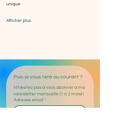
unique
Afficher plus
Puis-je vous tenir au courant ?
N'hésitez pas à vous abonner à ma 
newsletter mensuelle (1 à 2 mois) !
Adresse email
*
Enregistrer
J'accepte le traitement de 
mes données personnelles 