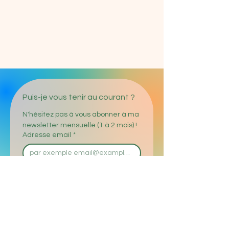
Puis-je vous tenir au courant ?
N'hésitez pas à vous abonner à ma 
newsletter mensuelle (1 à 2 mois) !
Adresse email
*
Enregistrer
J'accepte le traitement de 
mes données personnelles 
saisies conformément à la 
réglementation sur la 