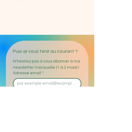
Puis-je vous tenir au courant ?
N'hésitez pas à vous abonner à ma 
newsletter mensuelle (1 à 2 mois) !
Adresse email
*
Enregistrer
J'accepte le traitement de 
mes données personnelles 
saisies conformément à la 
réglementation sur la 
protection des données
 .
*