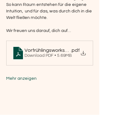
So kann Raum entstehen für die eigene 
Intuition,  und für das, was durch dich in die 
Welt fließen möchte.
Wir freuen uns darauf, dich auf…
Vorfrühlingsworkshop TaKeTiNa und Circle Basel
.pdf
Download PDF • 5.69MB
Mehr anzeigen
Melden Sie sich für meinen 