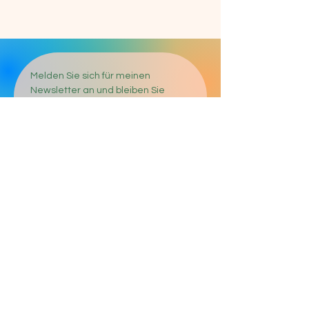
Melden Sie sich für meinen 
Newsletter an und bleiben Sie 
immer auf dem Laufenden.
E-Mail-Adresse
*
Anmelden
Ich erkläre mich mit der 
Verarbeitung meiner 
eingegebenen 
personenbezogenen Daten 
gemäß den 
Datenschutzbestimmungen
einverstanden.
*